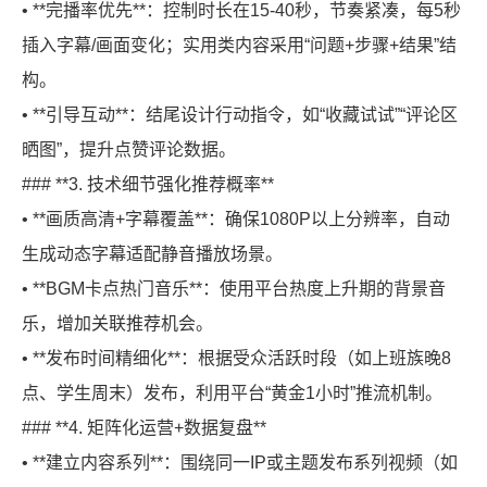
• **完播率优先**：控制时长在15-40秒，节奏紧凑，每5秒
插入字幕/画面变化；实用类内容采用“问题+步骤+结果”结
构。
• **引导互动**：结尾设计行动指令，如“收藏试试”“评论区
晒图”，提升点赞评论数据。
### **3. 技术细节强化推荐概率**
• **画质高清+字幕覆盖**：确保1080P以上分辨率，自动
生成动态字幕适配静音播放场景。
• **BGM卡点热门音乐**：使用平台热度上升期的背景音
乐，增加关联推荐机会。
• **发布时间精细化**：根据受众活跃时段（如上班族晚8
点、学生周末）发布，利用平台“黄金1小时”推流机制。
### **4. 矩阵化运营+数据复盘**
• **建立内容系列**：围绕同一IP或主题发布系列视频（如