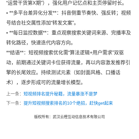
“运营干货第X期”），强化用户记忆点和主页停留时长。
• **多平台差异化分发**：抖音侧重节奏快、强反转；视频
号结合社交属性添加“转发文案”。
• **每日监控数据**：重点观察搜索关键词来源、完播率及
转化路径，快速迭代内容方向。
**结语**：短视频搜索优化需“算法逻辑+用户需求”双驱
动，前期通过关键词卡位获得流量，再以内容激发推荐引
擎的长尾效应。持续测试元素（如封面风格、口播话
术），逐步形成可的流量增长模型。
上一条：
短视频排名提升秘籍，流量暴涨不是梦
下一条：
提升短视频搜索排名的10个绝招，赶快get起来
版权所有：武汉云橙互动信息技术有限公司