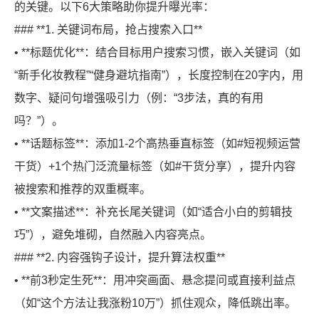
的关键。以下6大策略助你提升曝光率：
### **1. 关键词布局，抢占搜索入口**
• **标题优化**：结合目标用户搜索习惯，嵌入关键词（如
“新手化妆教程”“健身避坑指南”），长度控制在20字内，用
数字、疑问句增强吸引力（例：“3步法，真的有用
吗？”）。
• **话题标签**：添加1-2个高热垂直标签（如#短视频运营
干货）+1个热门泛流量标签（如#干货分享），提升内容
被搜索和推荐的双重概率。
• **文案描述**：补充长尾关键词（如“适合小白的剪辑技
巧”），避免堆砌，自然融入内容亮点。
### **2. 内容强钩子设计，提升算法权重**
• **前3秒定生死**：用冲突画面、悬念提问或直接利益点
X
（如“这个方法让我涨粉10万”）抓住观众，降低跳出率。
扫描微信二维码