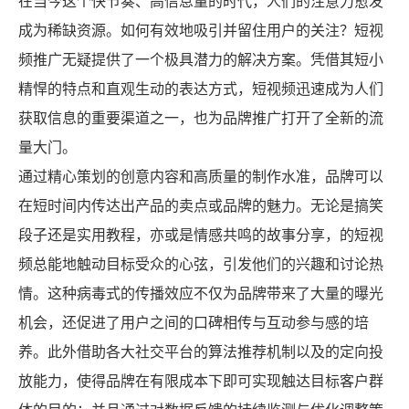
在当今这个快节奏、高信息量的时代，人们的注意力愈发
成为稀缺资源。如何有效地吸引并留住用户的关注？短视
频推广无疑提供了一个极具潜力的解决方案。凭借其短小
精悍的特点和直观生动的表达方式，短视频迅速成为人们
获取信息的重要渠道之一，也为品牌推广打开了全新的流
X
扫描微信二维码
量大门。
通过精心策划的创意内容和高质量的制作水准，品牌可以
在短时间内传达出产品的卖点或品牌的魅力。无论是搞笑
段子还是实用教程，亦或是情感共鸣的故事分享，的短视
频总能地触动目标受众的心弦，引发他们的兴趣和讨论热
情。这种病毒式的传播效应不仅为品牌带来了大量的曝光
机会，还促进了用户之间的口碑相传与互动参与感的培
养。此外借助各大社交平台的算法推荐机制以及的定向投
放能力，使得品牌在有限成本下即可实现触达目标客户群