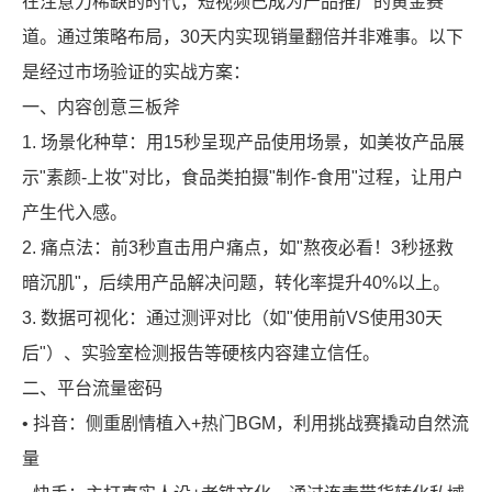
在注意力稀缺的时代，短视频已成为产品推广的黄金赛
道。通过策略布局，30天内实现销量翻倍并非难事。以下
是经过市场验证的实战方案：
一、内容创意三板斧
1. 场景化种草：用15秒呈现产品使用场景，如美妆产品展
示"素颜-上妆"对比，食品类拍摄"制作-食用"过程，让用户
产生代入感。
2. 痛点法：前3秒直击用户痛点，如"熬夜必看！3秒拯救
暗沉肌"，后续用产品解决问题，转化率提升40%以上。
3. 数据可视化：通过测评对比（如"使用前VS使用30天
后"）、实验室检测报告等硬核内容建立信任。
二、平台流量密码
• 抖音：侧重剧情植入+热门BGM，利用挑战赛撬动自然流
X
扫描微信二维码
量