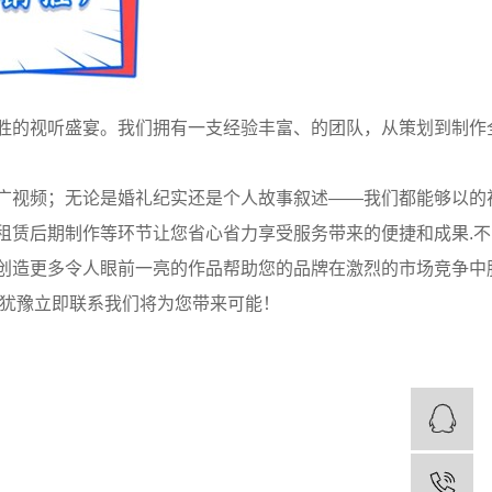
胜的视听盛宴。我们拥有一支经验丰富、的团队，从策划到制作
广视频；无论是婚礼纪实还是个人故事叙述——我们都能够以的
租赁后期制作等环节让您省心省力享受服务带来的便捷和成果.不
创造更多令人眼前一亮的作品帮助您的品牌在激烈的市场竞争中
要犹豫立即联系我们将为您带来可能！
Q
电