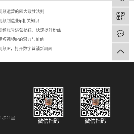
视频运营的四大致胜法则
视频制造业ip相关知识
视频账号运营秘籍：快速提升粉丝
留
掘短视频IP的潜力与价值
视频IP，打开数字营销新局面
栋21层
微信扫码
微信扫码