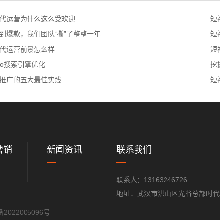
代运营为什么这么受欢迎
短
到爆款，我们团队“撕”了整整一年
短
代运营前景怎么样
短
eo搜索引擎优化
挖
推广的五大最佳实践
短
营销
新闻资讯
联系我们
联系人：13163246726
地址：武汉市洪山区光谷总部时代1
2022005096号