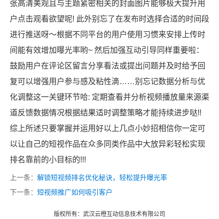
张高清美观且与主题紧密相关的封面图片能够极大提升用
户点击观看欲望呢! 此外别忘了在发布时选择合适的时间段
进行推送呀～根据不同平台的用户使用习惯来安排上传时
间能有效增加曝光率哟~ 然后加强互动引导同样重要啦：
鼓励用户在评论区留言分享看法或提出问题并及时给予回
复可以增强用户参与感及粘性滴……别忘记数据分析与优
化调整这一关键环节哈: 定期查看并分析视频播放量来源渠
道反馈数据情况根据结果适时调整策略才能持续进步哒!!
综上所述只要掌握并运用好以上几点小妙招相信你一定可
以让自己的短视作品在众多同类作品中大放异彩轻松实现
排名靠前的小目标的!!!
上一条：
解锁短视频排名优化秘诀，轻松提升曝光率
下一条：
短视频推广如何吸引客户
版权所有：武汉云橙互动信息技术有限公司